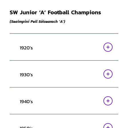
SW Junior ‘A’ Football Champions
(Seaimpíní Peil Sóisearach ‘A’)
1920’s
1930’s
1940’s